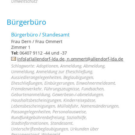
Umweltschutz
Bürgerbüro
Bürgerbüro / Standesamt
Frau Dern / Frau Ommert
Zimmer 1
Tel:
06407 9112 -44 und -37
info[at]allendorf-lda.de, n.ommert@allendorf-lda.de
Schlagworte: Adoptionen, Anmeldung, Abmeldung,
Ummeldung, Anmeldung zur Eheschließung,
Aussiedlerangelegenheiten, Beglaubigungen,
Eheschließungen, Einbürgerungen, Einwohnermeldeamt,
Fremdenverkehr, Führungszeugnisse, Fundsachen,
Geburtenanmeldung, Gewerbean-/-abmeldungen,
Haushaltsbescheinigungen, Kinderreisepässe,
Lebensbescheinigungen, Müllabfuhr, Namensänderungen,
Passangelegenheiten, Personalausweise,
Rundfunkgebührenbefreiung, Sozialhilfe,
Stadtinformationen, Standesamt,
Unterschriftenbeglaubigungen, Urkunden über
Personenstand, Wohngeld