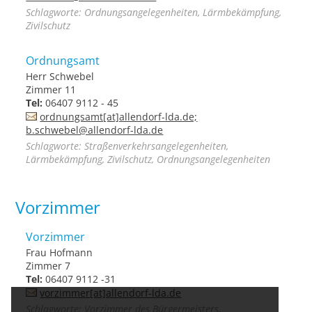
Schlagworte: Ordnungsangelegenheiten, Lärmbekämpfung,
Zivilschutz
Ordnungsamt
Herr Schwebel
Zimmer 11
Tel:
06407 9112 - 45
ordnungsamt[at]allendorf-lda.de;
b.schwebel@allendorf-lda.de
Schlagworte: Straßenverkehrsangelegenheiten,
Lärmbekämpfung, Zivilschutz, Ordnungsangelegenheiten
Vorzimmer
Vorzimmer
Frau Hofmann
Zimmer 7
Tel:
06407 9112 -31
vorzimmer[at]allendorf-lda.de
Schlagworte: Vorzimmer des Bürgermeisters,