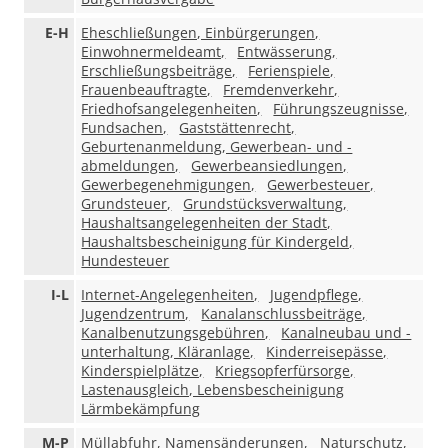
E-H
Eheschließungen, Einbürgerungen,
Einwohnermeldeamt,
Entwässerung,
Erschließungsbeiträge,
Ferienspiele,
Frauenbeauftragte,
Fremdenverkehr,
Friedhofsangelegenheiten,
Führungszeugnisse,
Fundsachen,
Gaststättenrecht,
Geburtenanmeldung, Gewerbean- und -
abmeldungen,
Gewerbeansiedlungen,
Gewerbegenehmigungen,
Gewerbesteuer,
Grundsteuer,
Grundstücksverwaltung,
Haushaltsangelegenheiten der Stadt,
Haushaltsbescheinigung für Kindergeld,
Hundesteuer
I-L
Internet-Angelegenheiten,
Jugendpflege,
Jugendzentrum,
Kanalanschlussbeiträge,
Kanalbenutzungsgebühren,
Kanalneubau und -
unterhaltung, Kläranlage,
Kinderreisepässe,
Kinderspielplätze,
Kriegsopferfürsorge,
Lastenausgleich, Lebensbescheinigung
Lärmbekämpfung
M-P
Müllabfuhr, Namensänderungen,
Naturschutz,