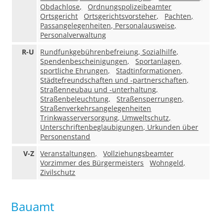
Obdachlose,
Ordnungspolizeibeamter
Ortsgericht
Ortsgerichtsvorsteher,
Pachten,
Passangelegenheiten, Personalausweise,
Personalverwaltung
R-U
Rundfunkgebührenbefreiung, Sozialhilfe,
Spendenbescheinigungen,
Sportanlagen,
sportliche Ehrungen,
Stadtinformationen,
Städtefreundschaften und -partnerschaften,
Straßenneubau und -unterhaltung,
Straßenbeleuchtung,
Straßensperrungen,
Straßenverkehrsangelegenheiten
Trinkwasserversorgung, Umweltschutz,
Unterschriftenbeglaubigungen, Urkunden über
Personenstand
V-Z
Veranstaltungen,
Vollziehungsbeamter
Vorzimmer des Bürgermeisters
Wohngeld,
Zivilschutz
Bauamt