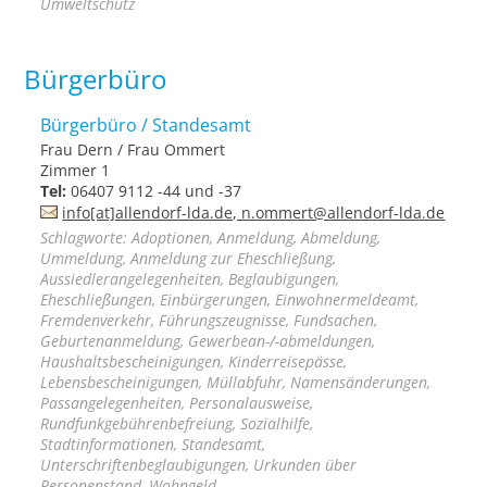
Umweltschutz
Bürgerbüro
Bürgerbüro / Standesamt
Frau Dern / Frau Ommert
Zimmer 1
Tel:
06407 9112 -44 und -37
info[at]allendorf-lda.de, n.ommert@allendorf-lda.de
Schlagworte: Adoptionen, Anmeldung, Abmeldung,
Ummeldung, Anmeldung zur Eheschließung,
Aussiedlerangelegenheiten, Beglaubigungen,
Eheschließungen, Einbürgerungen, Einwohnermeldeamt,
Fremdenverkehr, Führungszeugnisse, Fundsachen,
Geburtenanmeldung, Gewerbean-/-abmeldungen,
Haushaltsbescheinigungen, Kinderreisepässe,
Lebensbescheinigungen, Müllabfuhr, Namensänderungen,
Passangelegenheiten, Personalausweise,
Rundfunkgebührenbefreiung, Sozialhilfe,
Stadtinformationen, Standesamt,
Unterschriftenbeglaubigungen, Urkunden über
Personenstand, Wohngeld