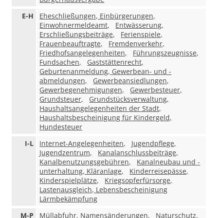
E-H
Eheschließungen, Einbürgerungen,
Einwohnermeldeamt,
Entwässerung,
Erschließungsbeiträge,
Ferienspiele,
Frauenbeauftragte,
Fremdenverkehr,
Friedhofsangelegenheiten,
Führungszeugnisse,
Fundsachen,
Gaststättenrecht,
Geburtenanmeldung, Gewerbean- und -
abmeldungen,
Gewerbeansiedlungen,
Gewerbegenehmigungen,
Gewerbesteuer,
Grundsteuer,
Grundstücksverwaltung,
Haushaltsangelegenheiten der Stadt,
Haushaltsbescheinigung für Kindergeld,
Hundesteuer
I-L
Internet-Angelegenheiten,
Jugendpflege,
Jugendzentrum,
Kanalanschlussbeiträge,
Kanalbenutzungsgebühren,
Kanalneubau und -
unterhaltung, Kläranlage,
Kinderreisepässe,
Kinderspielplätze,
Kriegsopferfürsorge,
Lastenausgleich, Lebensbescheinigung
Lärmbekämpfung
M-P
Müllabfuhr, Namensänderungen,
Naturschutz,