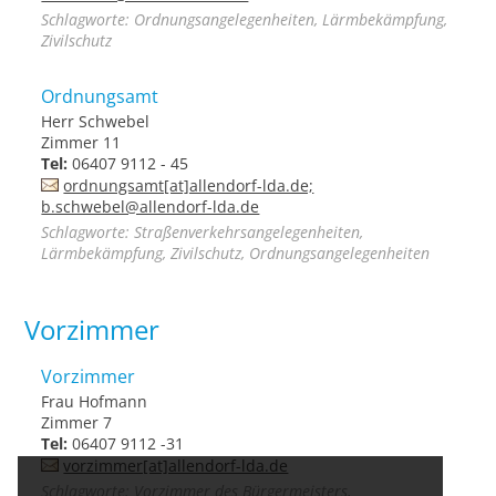
Schlagworte: Ordnungsangelegenheiten, Lärmbekämpfung,
Zivilschutz
Ordnungsamt
Herr Schwebel
Zimmer 11
Tel:
06407 9112 - 45
ordnungsamt[at]allendorf-lda.de;
b.schwebel@allendorf-lda.de
Schlagworte: Straßenverkehrsangelegenheiten,
Lärmbekämpfung, Zivilschutz, Ordnungsangelegenheiten
Vorzimmer
Vorzimmer
Frau Hofmann
Zimmer 7
Tel:
06407 9112 -31
vorzimmer[at]allendorf-lda.de
Schlagworte: Vorzimmer des Bürgermeisters,