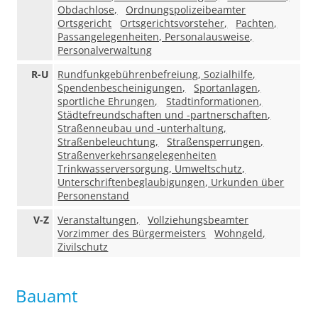
Obdachlose,
Ordnungspolizeibeamter
Ortsgericht
Ortsgerichtsvorsteher,
Pachten,
Passangelegenheiten, Personalausweise,
Personalverwaltung
R-U
Rundfunkgebührenbefreiung, Sozialhilfe,
Spendenbescheinigungen,
Sportanlagen,
sportliche Ehrungen,
Stadtinformationen,
Städtefreundschaften und -partnerschaften,
Straßenneubau und -unterhaltung,
Straßenbeleuchtung,
Straßensperrungen,
Straßenverkehrsangelegenheiten
Trinkwasserversorgung, Umweltschutz,
Unterschriftenbeglaubigungen, Urkunden über
Personenstand
V-Z
Veranstaltungen,
Vollziehungsbeamter
Vorzimmer des Bürgermeisters
Wohngeld,
Zivilschutz
Bauamt