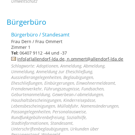
Umweltschutz
Bürgerbüro
Bürgerbüro / Standesamt
Frau Dern / Frau Ommert
Zimmer 1
Tel:
06407 9112 -44 und -37
info[at]allendorf-lda.de, n.ommert@allendorf-lda.de
Schlagworte: Adoptionen, Anmeldung, Abmeldung,
Ummeldung, Anmeldung zur Eheschließung,
Aussiedlerangelegenheiten, Beglaubigungen,
Eheschließungen, Einbürgerungen, Einwohnermeldeamt,
Fremdenverkehr, Führungszeugnisse, Fundsachen,
Geburtenanmeldung, Gewerbean-/-abmeldungen,
Haushaltsbescheinigungen, Kinderreisepässe,
Lebensbescheinigungen, Müllabfuhr, Namensänderungen,
Passangelegenheiten, Personalausweise,
Rundfunkgebührenbefreiung, Sozialhilfe,
Stadtinformationen, Standesamt,
Unterschriftenbeglaubigungen, Urkunden über
Personenstand, Wohngeld