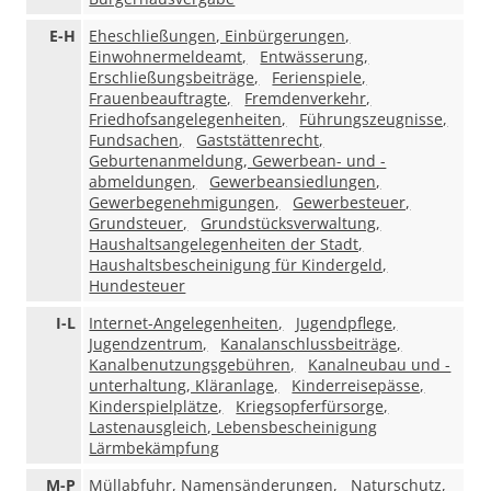
E-H
Eheschließungen, Einbürgerungen,
Einwohnermeldeamt,
Entwässerung,
Erschließungsbeiträge,
Ferienspiele,
Frauenbeauftragte,
Fremdenverkehr,
Friedhofsangelegenheiten,
Führungszeugnisse,
Fundsachen,
Gaststättenrecht,
Geburtenanmeldung, Gewerbean- und -
abmeldungen,
Gewerbeansiedlungen,
Gewerbegenehmigungen,
Gewerbesteuer,
Grundsteuer,
Grundstücksverwaltung,
Haushaltsangelegenheiten der Stadt,
Haushaltsbescheinigung für Kindergeld,
Hundesteuer
I-L
Internet-Angelegenheiten,
Jugendpflege,
Jugendzentrum,
Kanalanschlussbeiträge,
Kanalbenutzungsgebühren,
Kanalneubau und -
unterhaltung, Kläranlage,
Kinderreisepässe,
Kinderspielplätze,
Kriegsopferfürsorge,
Lastenausgleich, Lebensbescheinigung
Lärmbekämpfung
M-P
Müllabfuhr, Namensänderungen,
Naturschutz,