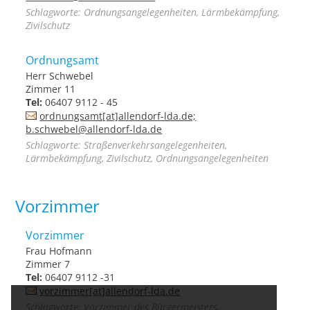
Schlagworte: Ordnungsangelegenheiten, Lärmbekämpfung,
Zivilschutz
Ordnungsamt
Herr Schwebel
Zimmer 11
Tel:
06407 9112 - 45
ordnungsamt[at]allendorf-lda.de;
b.schwebel@allendorf-lda.de
Schlagworte: Straßenverkehrsangelegenheiten,
Lärmbekämpfung, Zivilschutz, Ordnungsangelegenheiten
Vorzimmer
Vorzimmer
Frau Hofmann
Zimmer 7
Tel:
06407 9112 -31
vorzimmer[at]allendorf-lda.de
Schlagworte: Vorzimmer des Bürgermeisters,