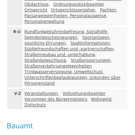
Obdachlose,
Ordnungspolizeibeamter
Ortsgericht
Ortsgerichtsvorsteher,
Pachten,
Passangelegenheiten, Personalausweise,
Personalverwaltung
R-U
Rundfunkgebührenbefreiung, Sozialhilfe,
Spendenbescheinigungen,
Sportanlagen,
sportliche Ehrungen,
Stadtinformationen,
Städtefreundschaften und -partnerschaften,
Straßenneubau und -unterhaltung,
Straßenbeleuchtung,
Straßensperrungen,
Straßenverkehrsangelegenheiten
Trinkwasserversorgung, Umweltschutz,
Unterschriftenbeglaubigungen, Urkunden über
Personenstand
V-Z
Veranstaltungen,
Vollziehungsbeamter
Vorzimmer des Bürgermeisters
Wohngeld,
Zivilschutz
Bauamt