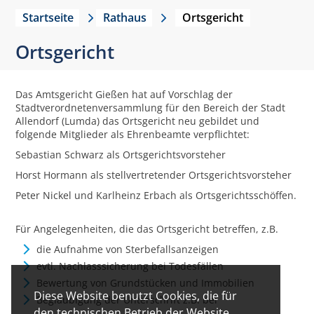
Startseite
Rathaus
Ortsgericht
Ortsgericht
Das Amtsgericht Gießen hat auf Vorschlag der
Stadtverordnetenversammlung für den Bereich der Stadt
Allendorf (Lumda) das Ortsgericht neu gebildet und
folgende Mitglieder als Ehrenbeamte verpflichtet:
Sebastian Schwarz als Ortsgerichtsvorsteher
Horst Hormann als stellvertretender Ortsgerichtsvorsteher
Peter Nickel und Karlheinz Erbach als Ortsgerichtsschöffen.
Für Angelegenheiten, die das Ortsgericht betreffen, z.B.
die Aufnahme von Sterbefallsanzeigen
evtl. Nachlasssicherung bei Todesfällen
Bewertung von Grundstücken und Immobilien
Diese Website benutzt Cookies, die für
Beglaubigung der Unterschrift z.B. bei
den technischen Betrieb der Website