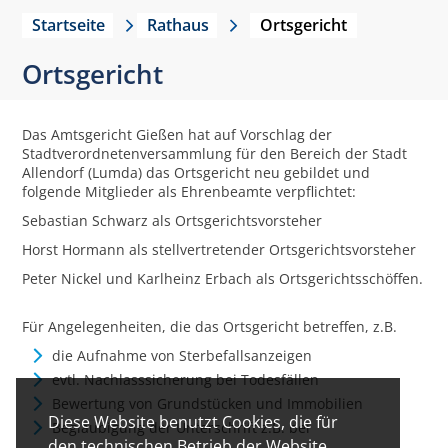
Startseite
Rathaus
Ortsgericht
Ortsgericht
Das Amtsgericht Gießen hat auf Vorschlag der
Stadtverordnetenversammlung für den Bereich der Stadt
Allendorf (Lumda) das Ortsgericht neu gebildet und
folgende Mitglieder als Ehrenbeamte verpflichtet:
Sebastian Schwarz als Ortsgerichtsvorsteher
Horst Hormann als stellvertretender Ortsgerichtsvorsteher
Peter Nickel und Karlheinz Erbach als Ortsgerichtsschöffen.
Für Angelegenheiten, die das Ortsgericht betreffen, z.B.
die Aufnahme von Sterbefallsanzeigen
evtl. Nachlasssicherung bei Todesfällen
Bewertung von Grundstücken und Immobilien
Diese Website benutzt Cookies, die für
Beglaubigung der Unterschrift z.B. bei
den technischen Betrieb der Website