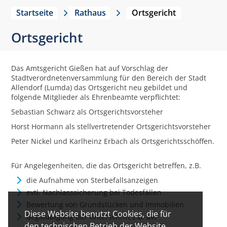
Startseite
Rathaus
Ortsgericht
Ortsgericht
Das Amtsgericht Gießen hat auf Vorschlag der
Stadtverordnetenversammlung für den Bereich der Stadt
Allendorf (Lumda) das Ortsgericht neu gebildet und
folgende Mitglieder als Ehrenbeamte verpflichtet:
Sebastian Schwarz als Ortsgerichtsvorsteher
Horst Hormann als stellvertretender Ortsgerichtsvorsteher
Peter Nickel und Karlheinz Erbach als Ortsgerichtsschöffen.
Für Angelegenheiten, die das Ortsgericht betreffen, z.B.
die Aufnahme von Sterbefallsanzeigen
evtl. Nachlasssicherung bei Todesfällen
Bewertung von Grundstücken und Immobilien
Diese Website benutzt Cookies, die für
Beglaubigung der Unterschrift z.B. bei
den technischen Betrieb der Website