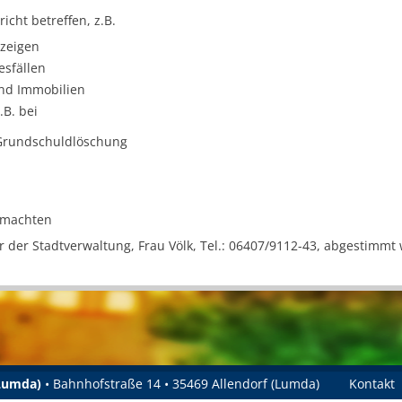
icht betreffen, z.B.
nzeigen
esfällen
nd Immobilien
.B. bei
rundschuldlöschung
lmachten
der Stadtverwaltung, Frau Völk, Tel.: 06407/9112-43, abgestimmt
(Lumda)
• Bahnhofstraße 14 • 35469 Allendorf (Lumda)
Kontakt