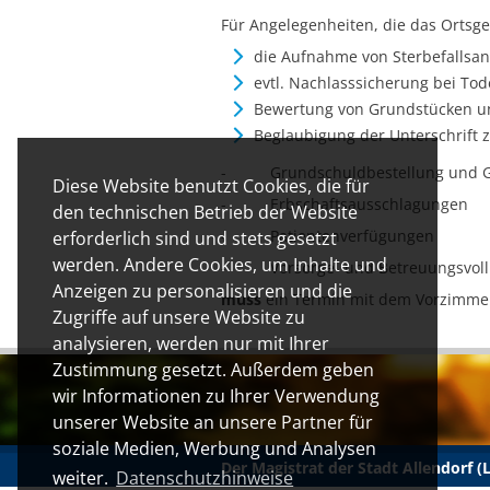
Für Angelegenheiten, die das Ortsger
die Aufnahme von Sterbefallsa
evtl. Nachlasssicherung bei Tod
Bewertung von Grundstücken u
Beglaubigung der Unterschrift z
- Grundschuldbestellung und G
Diese Website benutzt Cookies, die für
- Erbschaftsausschlagungen
den technischen Betrieb der Website
- Patientenverfügungen
erforderlich sind und stets gesetzt
werden. Andere Cookies, um Inhalte und
- Vorsorge- und Betreuungsvol
Anzeigen zu personalisieren und die
muss
ein Termin mit dem Vorzimmer 
Zugriffe auf unsere Website zu
analysieren, werden nur mit Ihrer
Zustimmung gesetzt. Außerdem geben
wir Informationen zu Ihrer Verwendung
unserer Website an unsere Partner für
soziale Medien, Werbung und Analysen
Der Magistrat der Stadt Allendorf 
weiter.
Datenschutzhinweise