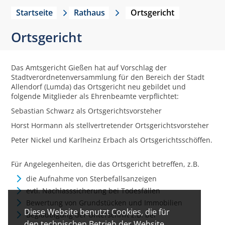
Startseite
Rathaus
Ortsgericht
Ortsgericht
Das Amtsgericht Gießen hat auf Vorschlag der
Stadtverordnetenversammlung für den Bereich der Stadt
Allendorf (Lumda) das Ortsgericht neu gebildet und
folgende Mitglieder als Ehrenbeamte verpflichtet:
Sebastian Schwarz als Ortsgerichtsvorsteher
Horst Hormann als stellvertretender Ortsgerichtsvorsteher
Peter Nickel und Karlheinz Erbach als Ortsgerichtsschöffen.
Für Angelegenheiten, die das Ortsgericht betreffen, z.B.
die Aufnahme von Sterbefallsanzeigen
evtl. Nachlasssicherung bei Todesfällen
Bewertung von Grundstücken und Immobilien
Diese Website benutzt Cookies, die für
Beglaubigung der Unterschrift z.B. bei
den technischen Betrieb der Website