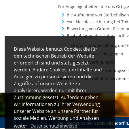
Für Angelegenheiten, die das Ortsger
die Aufnahme von Sterbefallsa
evtl. Nachlasssicherung bei Tod
Bewertung von Grundstücken u
Beglaubigung der Unterschrift z
- Grundschuldbestellung und G
Diese Website benutzt Cookies, die für
- Erbschaftsausschlagungen
den technischen Betrieb der Website
- Patientenverfügungen
erforderlich sind und stets gesetzt
werden. Andere Cookies, um Inhalte und
- Vorsorge- und Betreuungsvol
Anzeigen zu personalisieren und die
muss
ein Termin mit dem Vorzimmer 
Zugriffe auf unsere Website zu
analysieren, werden nur mit Ihrer
Zustimmung gesetzt. Außerdem geben
wir Informationen zu Ihrer Verwendung
unserer Website an unsere Partner für
soziale Medien, Werbung und Analysen
Der Magistrat der Stadt Allendorf 
weiter.
Datenschutzhinweise