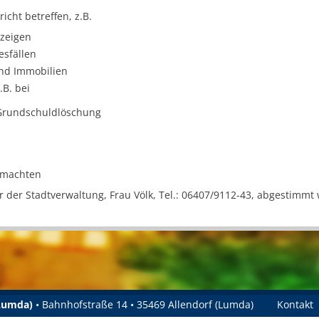
icht betreffen, z.B.
nzeigen
esfällen
nd Immobilien
.B. bei
rundschuldlöschung
lmachten
der Stadtverwaltung, Frau Völk, Tel.: 06407/9112-43, abgestimmt
(Lumda)
• Bahnhofstraße 14 • 35469 Allendorf (Lumda)
Kontakt