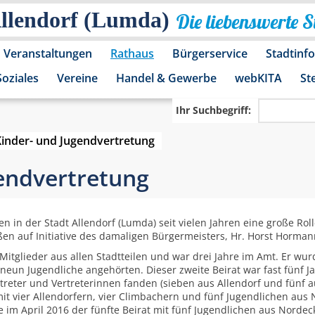
Allendorf (Lumda)
Die liebenswerte 
Veranstaltungen
Rathaus
Bürgerservice
Stadtinf
Soziales
Vereine
Handel & Gewerbe
webKITA
St
Ihr Suchbegriff:
Kinder- und Jugendvertretung
endvertretung
n in der Stadt Allendorf (Lumda) seit vielen Jahren eine große Rol
ßen auf Initiative des damaligen Bürgermeisters, Hr. Horst Horman
 Mitglieder aus allen Stadtteilen und war drei Jahre im Amt. Er 
neun Jugendliche angehörten. Dieser zweite Beirat war fast fünf 
rtreter und Vertreterinnen fanden (sieben aus Allendorf und fünf 
 mit vier Allendorfern, vier Climbachern und fünf Jugendlichen au
 im April 2016 der fünfte Beirat mit fünf Jugendlichen aus Nordec