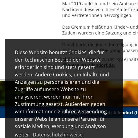
Mai 2019 auflöste und sein Amt an s
Nachdem diese von ihren Ämtern zurü
und Vertreterinnen hervorgingen.
Das Gremium heißt nun Kinder- und 
Zudem wurden eine Satzung und eine
Damit blickt die Jugendbeteiligung i
auf wenige, kurze Übergangsphasen 
Diese Website benutzt Cookies, die für
Alle Informationen zu der KJV erhalt
den technischen Betrieb der Website
www.juz-allendorf.de.
erforderlich sind und stets gesetzt
werden. Andere Cookies, um Inhalte und
Anzeigen zu personalisieren und die
Zugriffe auf unsere Website zu
analysieren, werden nur mit Ihrer
Zustimmung gesetzt. Außerdem geben
wir Informationen zu Ihrer Verwendung
Der Magistrat der Stadt Allendorf 
unserer Website an unsere Partner für
soziale Medien, Werbung und Analysen
weiter.
Datenschutzhinweise