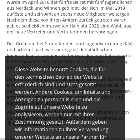
wurde im April 2016 der fünfte Beirat mit fünf Jugendlichen
aus Nordeck und Winnen gebildet, der sich im Mai 2019
auflöste und sein Amt an sechs neue Mitglieder weitergab.
Nachdem diese von ihren Ämtern zurück getreten waren,
gab es schließlich im zweiten Halbjahr 2022 eine Wahl, aus
der neue Vertreter und Vertreterinnen hervorgingen.
Das Gremium heißt nun Kinder- und Jugendvertretung (KJV)
und arbeitet nach wie vor eng mit der städtischen
Jugendpflege zusammen. Zudem wurden eine Satzung und
eine Geschäftsordnung beschlossen, die beide unter u. g.
Internetadresse einzusehen sind.
Diese Website benutzt Cookies, die für
den technischen Betrieb der Website
Damit blickt die Jugendbeteiligung in Allendorf (Lumda) auf
erforderlich sind und stets gesetzt
eine weit mehr als zwanzigjährige Geschichte zurück, in
deren Verlauf es - bis auf wenige, kurze Übergangsphasen -
werden. Andere Cookies, um Inhalte und
immer eine Vertretung der Interessen von Kindern und
Anzeigen zu personalisieren und die
Jugendlichen am Ort gegeben hat.
Zugriffe auf unsere Website zu
Alle Informationen zu der KJV erhalten Sie/erhaltet Ihr von
analysieren, werden nur mit Ihrer
der städtischen Jugendpflege und auf der Internetseite
Zustimmung gesetzt. Außerdem geben
www.juz-allendorf.de.
wir Informationen zu Ihrer Verwendung
unserer Website an unsere Partner für