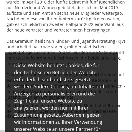
wurde im April 2016 der fünfte Beirat mit fünf Jugendlichen
aus Nordeck und Winnen gebildet, der sich im Mai 2019
auflöste und sein Amt an sechs neue Mitglieder weitergab.
Nachdem diese von ihren Ämtern zurück getreten waren,
gab es schließlich im zweiten Halbjahr 2022 eine Wahl, aus
der neue Vertreter und Vertreterinnen hervorgingen.
Das Gremium heißt nun Kinder- und Jugendvertretung (KJV)
und arbeitet nach wie vor eng mit der städtischen
Jugendpflege zusammen. Zudem wurden eine Satzung und
eine Geschäftsordnung beschlossen, die beide unter u. g.
Internetadresse einzusehen sind.
Diese Website benutzt Cookies, die für
den technischen Betrieb der Website
Damit blickt die Jugendbeteiligung in Allendorf (Lumda) auf
erforderlich sind und stets gesetzt
eine weit mehr als zwanzigjährige Geschichte zurück, in
deren Verlauf es - bis auf wenige, kurze Übergangsphasen -
werden. Andere Cookies, um Inhalte und
immer eine Vertretung der Interessen von Kindern und
Anzeigen zu personalisieren und die
Jugendlichen am Ort gegeben hat.
Zugriffe auf unsere Website zu
Alle Informationen zu der KJV erhalten Sie/erhaltet Ihr von
analysieren, werden nur mit Ihrer
der städtischen Jugendpflege und auf der Internetseite
Zustimmung gesetzt. Außerdem geben
www.juz-allendorf.de.
wir Informationen zu Ihrer Verwendung
unserer Website an unsere Partner für