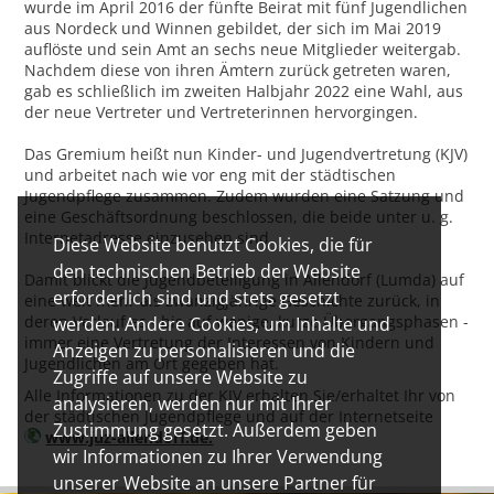
wurde im April 2016 der fünfte Beirat mit fünf Jugendlichen
aus Nordeck und Winnen gebildet, der sich im Mai 2019
auflöste und sein Amt an sechs neue Mitglieder weitergab.
Nachdem diese von ihren Ämtern zurück getreten waren,
gab es schließlich im zweiten Halbjahr 2022 eine Wahl, aus
der neue Vertreter und Vertreterinnen hervorgingen.
Das Gremium heißt nun Kinder- und Jugendvertretung (KJV)
und arbeitet nach wie vor eng mit der städtischen
Jugendpflege zusammen. Zudem wurden eine Satzung und
eine Geschäftsordnung beschlossen, die beide unter u. g.
Internetadresse einzusehen sind.
Diese Website benutzt Cookies, die für
den technischen Betrieb der Website
Damit blickt die Jugendbeteiligung in Allendorf (Lumda) auf
erforderlich sind und stets gesetzt
eine weit mehr als zwanzigjährige Geschichte zurück, in
deren Verlauf es - bis auf wenige, kurze Übergangsphasen -
werden. Andere Cookies, um Inhalte und
immer eine Vertretung der Interessen von Kindern und
Anzeigen zu personalisieren und die
Jugendlichen am Ort gegeben hat.
Zugriffe auf unsere Website zu
Alle Informationen zu der KJV erhalten Sie/erhaltet Ihr von
analysieren, werden nur mit Ihrer
der städtischen Jugendpflege und auf der Internetseite
Zustimmung gesetzt. Außerdem geben
www.juz-allendorf.de.
wir Informationen zu Ihrer Verwendung
unserer Website an unsere Partner für