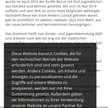
wurde im April 2016 der fünfte Beirat mit fünf Jugendlichen
aus Nordeck und Winnen gebildet, der sich im Mai 2019
auflöste und sein Amt an sechs neue Mitglieder weitergab.
Nachdem diese von ihren Ämtern zurück getreten waren,
gab es schließlich im zweiten Halbjahr 2022 eine Wahl, aus
der neue Vertreter und Vertreterinnen hervorgingen.
Das Gremium heißt nun Kinder- und Jugendvertretung (KJV)
und arbeitet nach wie vor eng mit der städtischen
Jugendpflege zusammen. Zudem wurden eine Satzung und
eine Geschäftsordnung beschlossen, die beide unter u. g.
Internetadresse einzusehen sind.
Diese Website benutzt Cookies, die für
den technischen Betrieb der Website
Damit blickt die Jugendbeteiligung in Allendorf (Lumda) auf
erforderlich sind und stets gesetzt
eine weit mehr als zwanzigjährige Geschichte zurück, in
deren Verlauf es - bis auf wenige, kurze Übergangsphasen -
werden. Andere Cookies, um Inhalte und
immer eine Vertretung der Interessen von Kindern und
Anzeigen zu personalisieren und die
Jugendlichen am Ort gegeben hat.
Zugriffe auf unsere Website zu
Alle Informationen zu der KJV erhalten Sie/erhaltet Ihr von
analysieren, werden nur mit Ihrer
der städtischen Jugendpflege und auf der Internetseite
Zustimmung gesetzt. Außerdem geben
www.juz-allendorf.de.
wir Informationen zu Ihrer Verwendung
unserer Website an unsere Partner für