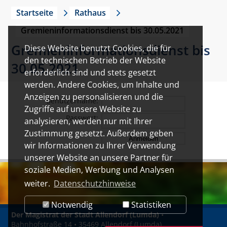
Startseite
Rathaus
Gremieninformationsdienst bis 30.05.2021
Gremieninformationsdienst bis
Diese Website benutzt Cookies, die für
den technischen Betrieb der Website
30.05.2021
erforderlich sind und stets gesetzt
werden. Andere Cookies, um Inhalte und
Anzeigen zu personalisieren und die
Benutzername:
Zugriffe auf unsere Website zu
Passwort:
analysieren, werden nur mit Ihrer
Zustimmung gesetzt. Außerdem geben
wir Informationen zu Ihrer Verwendung
unserer Website an unsere Partner für
soziale Medien, Werbung und Analysen
weiter.
Datenschutzhinweise
Notwendig
Statistiken
Der Magistrat der Stadt Allendorf (Lumda)
•
Bahnhofstraße 14 • 35469 Allendorf (Lumda)