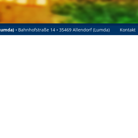
(Lumda)
• Bahnhofstraße 14 • 35469 Allendorf (Lumda)
Kontakt