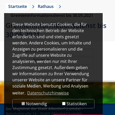
Startseite
Rathaus
Gremieninformationsdienst bis 30.05.2021
Gremieninformationsdienst bis
Diese Website benutzt Cookies, die für
den technischen Betrieb der Website
30.05.2021
erforderlich sind und stets gesetzt
werden. Andere Cookies, um Inhalte und
Anzeigen zu personalisieren und die
Benutzername:
Zugriffe auf unsere Website zu
Passwort:
analysieren, werden nur mit Ihrer
Zustimmung gesetzt. Außerdem geben
wir Informationen zu Ihrer Verwendung
unserer Website an unsere Partner für
soziale Medien, Werbung und Analysen
weiter.
Datenschutzhinweise
Notwendig
Statistiken
Der Magistrat der Stadt Allendorf (Lumda)
•
Bahnhofstraße 14 • 35469 Allendorf (Lumda)