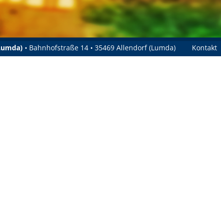
(Lumda)
• Bahnhofstraße 14 • 35469 Allendorf (Lumda)
Kontakt