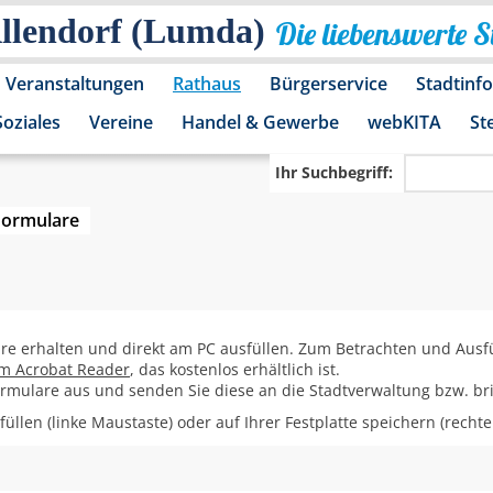
Allendorf (Lumda)
Die liebenswerte 
Veranstaltungen
Rathaus
Bürgerservice
Stadtinf
Soziales
Vereine
Handel & Gewerbe
webKITA
St
Ihr Suchbegriff:
Formulare
are erhalten und direkt am PC ausfüllen. Zum Betrachten und Ausf
m Acrobat Reader
, das kostenlos erhältlich ist.
Formulare aus und senden Sie diese an die Stadtverwaltung bzw. bri
üllen (linke Maustaste) oder auf Ihrer Festplatte speichern (recht