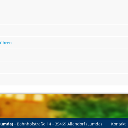
bühren
(Lumda)
• Bahnhofstraße 14 • 35469 Allendorf (Lumda)
Kontakt