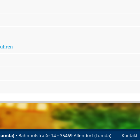
bühren
(Lumda)
• Bahnhofstraße 14 • 35469 Allendorf (Lumda)
Kontakt