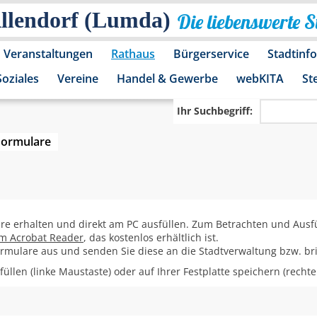
Allendorf (Lumda)
Die liebenswerte 
Veranstaltungen
Rathaus
Bürgerservice
Stadtinf
Soziales
Vereine
Handel & Gewerbe
webKITA
St
Ihr Suchbegriff:
Formulare
are erhalten und direkt am PC ausfüllen. Zum Betrachten und Ausf
m Acrobat Reader
, das kostenlos erhältlich ist.
Formulare aus und senden Sie diese an die Stadtverwaltung bzw. bri
üllen (linke Maustaste) oder auf Ihrer Festplatte speichern (recht