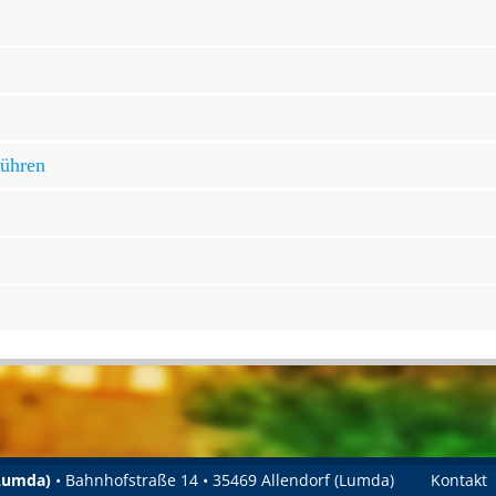
bühren
(Lumda)
• Bahnhofstraße 14 • 35469 Allendorf (Lumda)
Kontakt