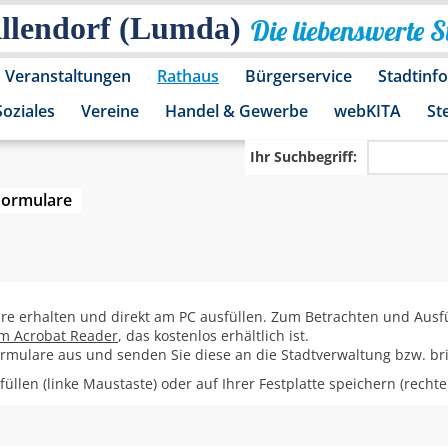
Allendorf (Lumda)
Die liebenswerte 
Veranstaltungen
Rathaus
Bürgerservice
Stadtinf
Soziales
Vereine
Handel & Gewerbe
webKITA
St
Ihr Suchbegriff:
Formulare
are erhalten und direkt am PC ausfüllen. Zum Betrachten und Ausf
m Acrobat Reader
, das kostenlos erhältlich ist.
Formulare aus und senden Sie diese an die Stadtverwaltung bzw. bri
üllen (linke Maustaste) oder auf Ihrer Festplatte speichern (recht