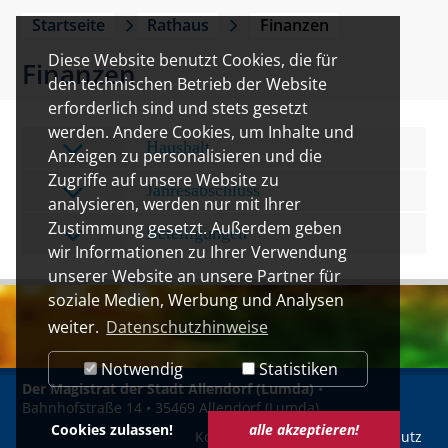
Startseite
Rathaus
Finanzen
Diese Website benutzt Cookies, die für
Finanzen
den technischen Betrieb der Website
erforderlich sind und stets gesetzt
werden. Andere Cookies, um Inhalte und
Haushalt
Anzeigen zu personalisieren und die
Zugriffe auf unsere Website zu
Jahresabschluss
analysieren, werden nur mit Ihrer
Zustimmung gesetzt. Außerdem geben
Beteiligungen
wir Informationen zu Ihrer Verwendung
unserer Website an unsere Partner für
soziale Medien, Werbung und Analysen
weiter.
Datenschutzhinweise
Notwendig
Statistiken
Der Magistrat der Stadt Allendorf (Lumda)
•
Bahnhofstraße 14 • 35469 Allendorf (Lumda)
Cookies zulassen!
alle akzeptieren!
Kontakt
Impressum
Datenschutz