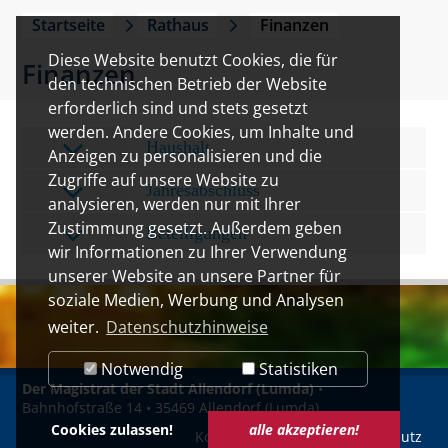
Startseite
Rathaus
Finanzen
Diese Website benutzt Cookies, die für
Finanzen
den technischen Betrieb der Website
erforderlich sind und stets gesetzt
werden. Andere Cookies, um Inhalte und
Haushalt
Anzeigen zu personalisieren und die
Zugriffe auf unsere Website zu
Jahresabschluss
analysieren, werden nur mit Ihrer
Zustimmung gesetzt. Außerdem geben
Beteiligungen
wir Informationen zu Ihrer Verwendung
unserer Website an unsere Partner für
soziale Medien, Werbung und Analysen
weiter.
Datenschutzhinweise
Notwendig
Statistiken
Der Magistrat der Stadt Allendorf (Lumda)
•
Bahnhofstraße 14 • 35469 Allendorf (Lumda)
Cookies zulassen!
alle akzeptieren!
Kontakt
Impressum
Datenschutz