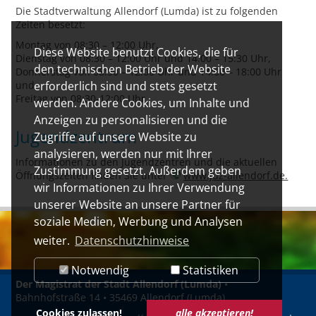
Die Stadtverwaltung Allendorf (Lumda) ist zu folgenden
Zeiten besetzt:
Montag von 08:30 – 12:00 Uhr,
Diese Website benutzt Cookies, die für
Dienstag von 08:30 – 12:00 Uhr und 14:00 – 15:30 Uhr,
den technischen Betrieb der Website
Donnerstag von 08:30 – 12:00 Uhr und 14:00 – 18:00 Uhr
und
erforderlich sind und stets gesetzt
Freitag von 08:30-12:00 Uhr.
werden. Andere Cookies, um Inhalte und
Anzeigen zu personalisieren und die
Jugendzentrum
Zugriffe auf unsere Website zu
analysieren, werden nur mit Ihrer
Informationen zu den Jugendzentren und die aktuellen
Zustimmung gesetzt. Außerdem geben
Öffnungszeiten finden Sie unter
www.juz-allendorf.de.
wir Informationen zu Ihrer Verwendung
unserer Website an unsere Partner für
soziale Medien, Werbung und Analysen
weiter.
Datenschutzhinweise
Notwendig
Statistiken
Der Magistrat der Stadt Allendorf (Lumda)
•
Bahnhofstraße 14 • 35469 Allendorf (Lumda)
Cookies zulassen!
alle akzeptieren!