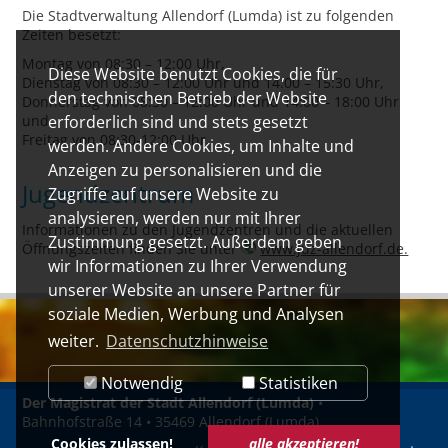
Die Stadtverwaltung Allendorf (Lumda) ist zu folgenden
Zeiten besetzt:
Montag von 08:30 – 12:00 Uhr,
Diese Website benutzt Cookies, die für
Dienstag von 08:30 – 12:00 Uhr und 14:00 – 15:30 Uhr,
den technischen Betrieb der Website
Donnerstag von 08:30 – 12:00 Uhr und 14:00 – 18:00 Uhr
und
erforderlich sind und stets gesetzt
Freitag von 08:30-12:00 Uhr.
werden. Andere Cookies, um Inhalte und
Anzeigen zu personalisieren und die
Jugendzentrum
Zugriffe auf unsere Website zu
analysieren, werden nur mit Ihrer
Informationen zu den Jugendzentren und die aktuellen
Zustimmung gesetzt. Außerdem geben
Öffnungszeiten finden Sie unter
www.juz-allendorf.de.
wir Informationen zu Ihrer Verwendung
unserer Website an unsere Partner für
soziale Medien, Werbung und Analysen
weiter.
Datenschutzhinweise
Notwendig
Statistiken
Der Magistrat der Stadt Allendorf (Lumda)
•
Bahnhofstraße 14 • 35469 Allendorf (Lumda)
Cookies zulassen!
alle akzeptieren!