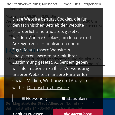
Die Stadtverwaltung Allendorf (Lumda) ist zu folgenden
Zeiten besetzt:
Montag von 08:30 – 12:00 Uhr,
Diese Website benutzt Cookies, die für
Dienstag von 08:30 – 12:00 Uhr und 14:00 – 15:30 Uhr,
den technischen Betrieb der Website
Donnerstag von 08:30 – 12:00 Uhr und 14:00 – 18:00 Uhr
und
erforderlich sind und stets gesetzt
Freitag von 08:30-12:00 Uhr.
werden. Andere Cookies, um Inhalte und
Anzeigen zu personalisieren und die
Jugendzentrum
Zugriffe auf unsere Website zu
analysieren, werden nur mit Ihrer
Informationen zu den Jugendzentren und die aktuellen
Zustimmung gesetzt. Außerdem geben
Öffnungszeiten finden Sie unter
www.juz-allendorf.de.
wir Informationen zu Ihrer Verwendung
unserer Website an unsere Partner für
soziale Medien, Werbung und Analysen
weiter.
Datenschutzhinweise
Notwendig
Statistiken
Der Magistrat der Stadt Allendorf (Lumda)
•
Bahnhofstraße 14 • 35469 Allendorf (Lumda)
Cookies zulassen!
alle akzeptieren!