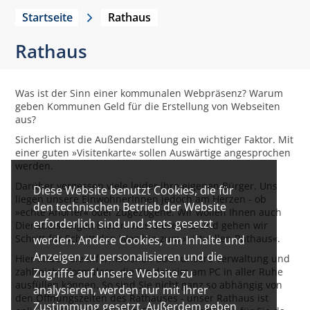
Startseite
Rathaus
Rathaus
Was ist der Sinn einer kommunalen Webpräsenz? Warum
geben Kommunen Geld für die Erstellung von Webseiten
aus?
Sicherlich ist die Außendarstellung ein wichtiger Faktor. Mit
einer guten »Visitenkarte« sollen Auswärtige angesprochen
werden.
Darüber vergessen viele leider ihre eigenen Bürger. Uns
Diese Website benutzt Cookies, die für
liegen unsere EinwohnerInnen jedoch am Herzen - ob
den technischen Betrieb der Website
»echte Anorfer« oder Zugezogene. Wir wollen Ihnen auch
erforderlich sind und stets gesetzt
Dienstleistungen bieten. Aus diesem Grund gehen wir
Schritt für Schritt den Weg hin zum »virtuellen Rathaus«.
werden. Andere Cookies, um Inhalte und
Anzeigen zu personalisieren und die
Hier finden Sie Informationen über unsere Verwaltung und
zahlreiche Formulare, die Sie daheim am PC in aller Ruhe
Zugriffe auf unsere Website zu
ausfüllen können. So sind Sie nicht ganz so abhängig von
analysieren, werden nur mit Ihrer
den Öffnungszeiten des Rathauses - unser Rathaus ist
Zustimmung gesetzt. Außerdem geben