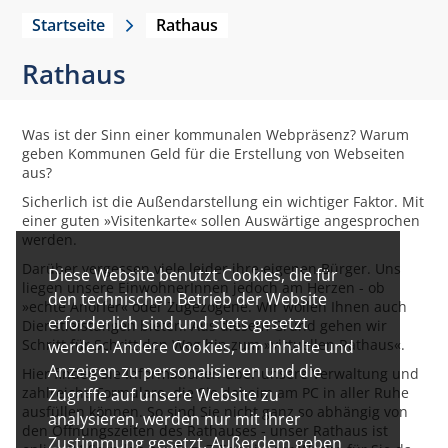
Startseite
Rathaus
Rathaus
Was ist der Sinn einer kommunalen Webpräsenz? Warum
geben Kommunen Geld für die Erstellung von Webseiten
aus?
Sicherlich ist die Außendarstellung ein wichtiger Faktor. Mit
einer guten »Visitenkarte« sollen Auswärtige angesprochen
werden.
Darüber vergessen viele leider ihre eigenen Bürger. Uns
Diese Website benutzt Cookies, die für
liegen unsere EinwohnerInnen jedoch am Herzen - ob
den technischen Betrieb der Website
»echte Anorfer« oder Zugezogene. Wir wollen Ihnen auch
erforderlich sind und stets gesetzt
Dienstleistungen bieten. Aus diesem Grund gehen wir
Schritt für Schritt den Weg hin zum »virtuellen Rathaus«.
werden. Andere Cookies, um Inhalte und
Anzeigen zu personalisieren und die
Hier finden Sie Informationen über unsere Verwaltung und
zahlreiche Formulare, die Sie daheim am PC in aller Ruhe
Zugriffe auf unsere Website zu
ausfüllen können. So sind Sie nicht ganz so abhängig von
analysieren, werden nur mit Ihrer
den Öffnungszeiten des Rathauses - unser Rathaus ist
Zustimmung gesetzt. Außerdem geben