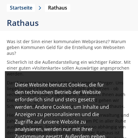
Startseite
Rathaus
Rathaus
Was ist der Sinn einer kommunalen Webpräsenz? Warum
geben Kommunen Geld für die Erstellung von Webseiten
aus?
Sicherlich ist die Außendarstellung ein wichtiger Faktor. Mit
einer guten »Visitenkarte« sollen Auswärtige angesprochen
werden.
Darüber vergessen viele leider ihre eigenen Bürger. Uns
Diese Website benutzt Cookies, die für
liegen unsere EinwohnerInnen jedoch am Herzen - ob
den technischen Betrieb der Website
»echte Anorfer« oder Zugezogene. Wir wollen Ihnen auch
erforderlich sind und stets gesetzt
Dienstleistungen bieten. Aus diesem Grund gehen wir
Schritt für Schritt den Weg hin zum »virtuellen Rathaus«.
werden. Andere Cookies, um Inhalte und
Anzeigen zu personalisieren und die
Hier finden Sie Informationen über unsere Verwaltung und
zahlreiche Formulare, die Sie daheim am PC in aller Ruhe
Zugriffe auf unsere Website zu
ausfüllen können. So sind Sie nicht ganz so abhängig von
analysieren, werden nur mit Ihrer
den Öffnungszeiten des Rathauses - unser Rathaus ist
Zustimmung gesetzt. Außerdem geben