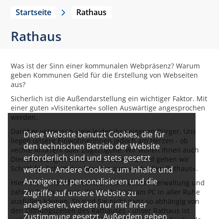
Startseite
Rathaus
Rathaus
Was ist der Sinn einer kommunalen Webpräsenz? Warum
geben Kommunen Geld für die Erstellung von Webseiten
aus?
Sicherlich ist die Außendarstellung ein wichtiger Faktor. Mit
einer guten »Visitenkarte« sollen Auswärtige angesprochen
werden.
Darüber vergessen viele leider ihre eigenen Bürger. Uns
Diese Website benutzt Cookies, die für
liegen unsere EinwohnerInnen jedoch am Herzen - ob
den technischen Betrieb der Website
»echte Anorfer« oder Zugezogene. Wir wollen Ihnen auch
erforderlich sind und stets gesetzt
Dienstleistungen bieten. Aus diesem Grund gehen wir
Schritt für Schritt den Weg hin zum »virtuellen Rathaus«.
werden. Andere Cookies, um Inhalte und
Anzeigen zu personalisieren und die
Hier finden Sie Informationen über unsere Verwaltung und
zahlreiche Formulare, die Sie daheim am PC in aller Ruhe
Zugriffe auf unsere Website zu
ausfüllen können. So sind Sie nicht ganz so abhängig von
analysieren, werden nur mit Ihrer
den Öffnungszeiten des Rathauses - unser Rathaus ist
Zustimmung gesetzt. Außerdem geben