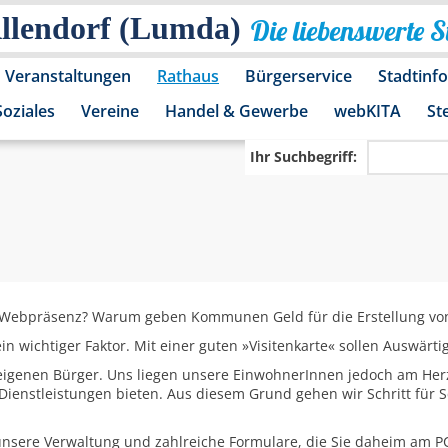
Allendorf (Lumda)
Die liebenswerte 
Veranstaltungen
Rathaus
Bürgerservice
Stadtinf
Soziales
Vereine
Handel & Gewerbe
webKITA
St
Ihr Suchbegriff:
 Webpräsenz? Warum geben Kommunen Geld für die Erstellung vo
ein wichtiger Faktor. Mit einer guten »Visitenkarte« sollen Auswär
 eigenen Bürger. Uns liegen unsere EinwohnerInnen jedoch am Her
ienstleistungen bieten. Aus diesem Grund gehen wir Schritt für S
unsere Verwaltung und zahlreiche Formulare, die Sie daheim am PC