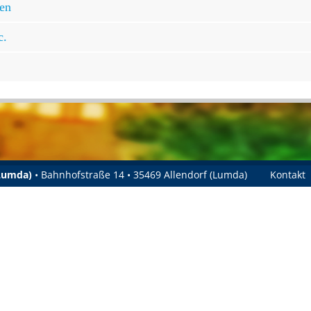
gen
c.
(Lumda)
• Bahnhofstraße 14 • 35469 Allendorf (Lumda)
Kontakt