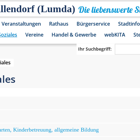
Allendorf (Lumda)
Die liebenswerte 
Veranstaltungen
Rathaus
Bürgerservice
Stadtinf
Soziales
Vereine
Handel & Gewerbe
webKITA
St
Ihr Suchbegriff:
iales
ales
arten, Kinderbetreuung, allgemeine Bildung