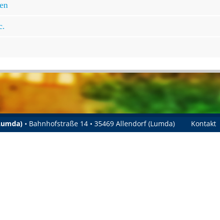
gen
c.
(Lumda)
• Bahnhofstraße 14 • 35469 Allendorf (Lumda)
Kontakt