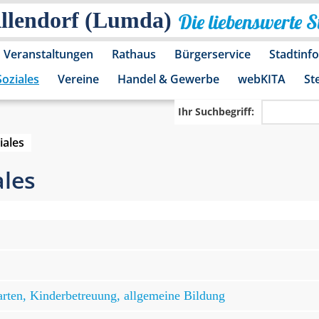
Allendorf (Lumda)
Die liebenswerte 
Veranstaltungen
Rathaus
Bürgerservice
Stadtinf
Soziales
Vereine
Handel & Gewerbe
webKITA
St
Ihr Suchbegriff:
iales
ales
arten, Kinderbetreuung, allgemeine Bildung