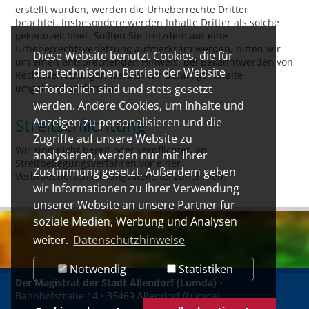
erstellt wurden, werden die Urheberrechte Dritter
beachtet. Insbesondere werden Inhalte Dritter als solche
gekennzeichnet. Sollten Sie trotzdem auf eine
Urheberrechtsverletzung aufmerksam werden, bitten wir
Diese Website benutzt Cookies, die für
um einen entsprechenden Hinweis. Bei Bekanntwerden von
den technischen Betrieb der Website
Rechtsverletzungen werden wir derartige Inhalte
umgehend entfernen.
erforderlich sind und stets gesetzt
werden. Andere Cookies, um Inhalte und
Streitschlichtung
Anzeigen zu personalisieren und die
Zugriffe auf unsere Website zu
Wir sind nicht bereit oder verpflichtet, an
analysieren, werden nur mit Ihrer
Streitbeilegungsverfahren vor einer
Zustimmung gesetzt. Außerdem geben
Verbraucherschlichtungsstelle teilzunehmen.
wir Informationen zu Ihrer Verwendung
unserer Website an unsere Partner für
soziale Medien, Werbung und Analysen
weiter.
Datenschutzhinweise
Notwendig
Statistiken
Der Magistrat der Stadt Allendorf (Lumda)
•
Bahnhofstraße 14 • 35469 Allendorf (Lumda)