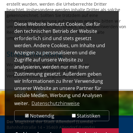
erstellt wurden, werden die Urheberrechte Dritter
beachtet. Insbesondere werden Inhalte Dritter als solche
gekennzeichnet. Sollten Sie trotzdem auf eine
Urheberrechtsverletzung aufmerksam werden, bitten wir
Diese Website benutzt Cookies, die für
um einen entsprechenden Hinweis. Bei Bekanntwerden von
den technischen Betrieb der Website
Rechtsverletzungen werden wir derartige Inhalte
umgehend entfernen.
erforderlich sind und stets gesetzt
werden. Andere Cookies, um Inhalte und
Streitschlichtung
Anzeigen zu personalisieren und die
Zugriffe auf unsere Website zu
Wir sind nicht bereit oder verpflichtet, an
analysieren, werden nur mit Ihrer
Streitbeilegungsverfahren vor einer
Zustimmung gesetzt. Außerdem geben
Verbraucherschlichtungsstelle teilzunehmen.
wir Informationen zu Ihrer Verwendung
unserer Website an unsere Partner für
soziale Medien, Werbung und Analysen
weiter.
Datenschutzhinweise
Notwendig
Statistiken
Der Magistrat der Stadt Allendorf (Lumda)
•
Bahnhofstraße 14 • 35469 Allendorf (Lumda)