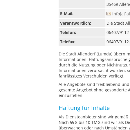
35469 Allen
E-Mail:
info[at]a
Verantwortlich:
Die Stadt Al
Telefon:
06407/9112
Telefax:
06407/9112
Die Stadt Allendorf (Lumda) übernimm
Informationen. Haftungsansprüche ge
durch die Nutzung oder Nichtnutzun
Informationen verursacht wurden, si
fahrlässiges Verschulden vorliegt.
Alle Angebote sind freibleibend und 
gesamte Angebot ohne gesonderte An
einzustellen.
Haftung für Inhalte
Als Diensteanbieter sind wir gemäß 
Nach §§ 8 bis 10 TMG sind wir als Di
überwachen oder nach Umständen zu 