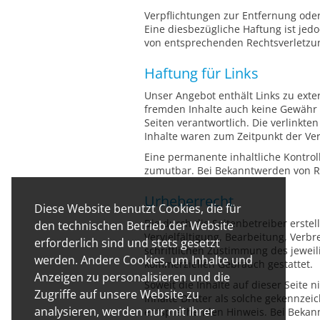
Verpflichtungen zur Entfernung ode
Eine diesbezügliche Haftung ist jed
von entsprechenden Rechtsverletzu
Haftung für Links
Unser Angebot enthält Links zu exter
fremden Inhalte auch keine Gewähr üb
Seiten verantwortlich. Die verlinkt
Inhalte waren zum Zeitpunkt der Ver
Eine permanente inhaltliche Kontrol
zumutbar. Bei Bekanntwerden von R
Urheberrecht
Diese Website benutzt Cookies, die für
Die durch die Seitenbetreiber erste
den technischen Betrieb der Website
Vervielfältigung, Bearbeitung, Ver
erforderlich sind und stets gesetzt
schriftlichen Zustimmung des jeweili
werden. Andere Cookies, um Inhalte und
kommerziellen Gebrauch gestattet.
Anzeigen zu personalisieren und die
Soweit die Inhalte auf dieser Seite
Zugriffe auf unsere Website zu
Inhalte Dritter als solche gekennze
analysieren, werden nur mit Ihrer
entsprechenden Hinweis. Bei Bekan