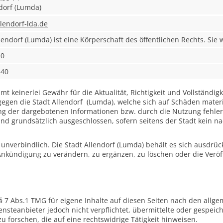
dorf (Lumda)
llendorf-lda.de
lendorf (Lumda) ist eine Körperschaft des öffentlichen Rechts. Sie
-0
-40
t keinerlei Gewähr für die Aktualität, Richtigkeit und Vollständigk
gen die Stadt Allendorf (Lumda), welche sich auf Schäden materiel
g der dargebotenen Informationen bzw. durch die Nutzung fehler
nd grundsätzlich ausgeschlossen, sofern seitens der Stadt kein na
unverbindlich. Die Stadt Allendorf (Lumda) behält es sich ausdrückl
kündigung zu verändern, zu ergänzen, zu löschen oder die Veröff
§ 7 Abs.1 TMG für eigene Inhalte auf diesen Seiten nach den allge
ensteanbieter jedoch nicht verpflichtet, übermittelte oder gespei
forschen, die auf eine rechtswidrige Tätigkeit hinweisen.