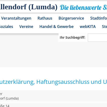
Allendorf (Lumda)
Die liebenswerte 
Veranstaltungen
Rathaus
Bürgerservice
Stadtinf
Soziales
Vereine
Handel & Gewerbe
webKITA
St
Ihr Suchbegriff:
tzerklärung, Haftungsausschluss und 
er
dorf (Lumda)
aße 14