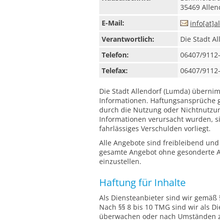
35469 Allen
E-Mail:
info[at]a
Verantwortlich:
Die Stadt Al
Telefon:
06407/9112
Telefax:
06407/9112
Die Stadt Allendorf (Lumda) übernimm
Informationen. Haftungsansprüche ge
durch die Nutzung oder Nichtnutzun
Informationen verursacht wurden, si
fahrlässiges Verschulden vorliegt.
Alle Angebote sind freibleibend und 
gesamte Angebot ohne gesonderte An
einzustellen.
Haftung für Inhalte
Als Diensteanbieter sind wir gemäß 
Nach §§ 8 bis 10 TMG sind wir als Di
überwachen oder nach Umständen zu 