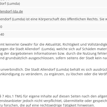
dorf (Lumda)
llendorf-lda.de
lendorf (Lumda) ist eine Körperschaft des öffentlichen Rechts. Sie
-0
-40
t keinerlei Gewähr für die Aktualität, Richtigkeit und Vollständigk
gen die Stadt Allendorf (Lumda), welche sich auf Schäden materiel
g der dargebotenen Informationen bzw. durch die Nutzung fehler
nd grundsätzlich ausgeschlossen, sofern seitens der Stadt kein na
unverbindlich. Die Stadt Allendorf (Lumda) behält es sich ausdrückl
kündigung zu verändern, zu ergänzen, zu löschen oder die Veröff
§ 7 Abs.1 TMG für eigene Inhalte auf diesen Seiten nach den allge
ensteanbieter jedoch nicht verpflichtet, übermittelte oder gespei
forschen, die auf eine rechtswidrige Tätigkeit hinweisen.