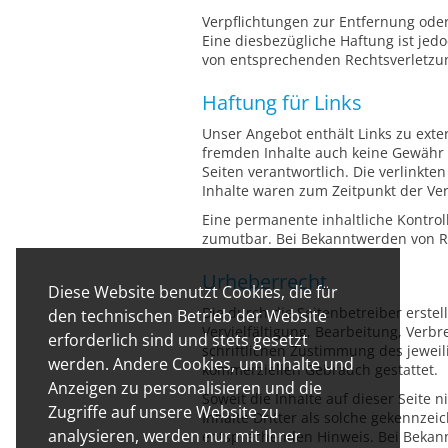
Verpflichtungen zur Entfernung ode
Eine diesbezügliche Haftung ist jed
von entsprechenden Rechtsverletzu
Haftung für Links
Unser Angebot enthält Links zu exter
fremden Inhalte auch keine Gewähr üb
Seiten verantwortlich. Die verlinkt
Inhalte waren zum Zeitpunkt der Ver
Eine permanente inhaltliche Kontrol
zumutbar. Bei Bekanntwerden von R
Urheberrecht
Diese Website benutzt Cookies, die für
Die durch die Seitenbetreiber erste
den technischen Betrieb der Website
Vervielfältigung, Bearbeitung, Ver
erforderlich sind und stets gesetzt
schriftlichen Zustimmung des jeweili
werden. Andere Cookies, um Inhalte und
kommerziellen Gebrauch gestattet.
Anzeigen zu personalisieren und die
Soweit die Inhalte auf dieser Seite
Zugriffe auf unsere Website zu
Inhalte Dritter als solche gekennze
analysieren, werden nur mit Ihrer
entsprechenden Hinweis. Bei Bekan