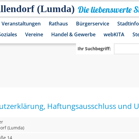
Allendorf (Lumda)
Die liebenswerte 
Veranstaltungen
Rathaus
Bürgerservice
Stadtinf
Soziales
Vereine
Handel & Gewerbe
webKITA
St
Ihr Suchbegriff:
tzerklärung, Haftungsausschluss und 
er
dorf (Lumda)
aße 14