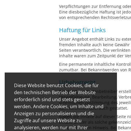
Verpflichtungen zur Entfernung ode
Eine diesbezügliche Haftung ist jed
von entsprechenden Rechtsverletzu
Haftung für Links
Unser Angebot enthält Links zu exter
fremden Inhalte auch keine Gewähr üb
Seiten verantwortlich. Die verlinkt
Inhalte waren zum Zeitpunkt der Ver
Eine permanente inhaltliche Kontrol
zumutbar. Bei Bekanntwerden von R
Urheberrecht
Diese Website benutzt Cookies, die für
Die durch die Seitenbetreiber erste
den technischen Betrieb der Website
Vervielfältigung, Bearbeitung, Ver
erforderlich sind und stets gesetzt
schriftlichen Zustimmung des jeweili
werden. Andere Cookies, um Inhalte und
kommerziellen Gebrauch gestattet.
Anzeigen zu personalisieren und die
Soweit die Inhalte auf dieser Seite
Zugriffe auf unsere Website zu
Inhalte Dritter als solche gekennze
analysieren, werden nur mit Ihrer
entsprechenden Hinweis. Bei Bekan