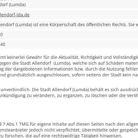
dorf (Lumda)
llendorf-lda.de
lendorf (Lumda) ist eine Körperschaft des öffentlichen Rechts. Sie
-0
-40
t keinerlei Gewähr für die Aktualität, Richtigkeit und Vollständigk
gen die Stadt Allendorf (Lumda), welche sich auf Schäden materiel
g der dargebotenen Informationen bzw. durch die Nutzung fehler
nd grundsätzlich ausgeschlossen, sofern seitens der Stadt kein na
unverbindlich. Die Stadt Allendorf (Lumda) behält es sich ausdrückl
kündigung zu verändern, zu ergänzen, zu löschen oder die Veröff
§ 7 Abs.1 TMG für eigene Inhalte auf diesen Seiten nach den allge
ensteanbieter jedoch nicht verpflichtet, übermittelte oder gespei
forschen, die auf eine rechtswidrige Tätigkeit hinweisen.