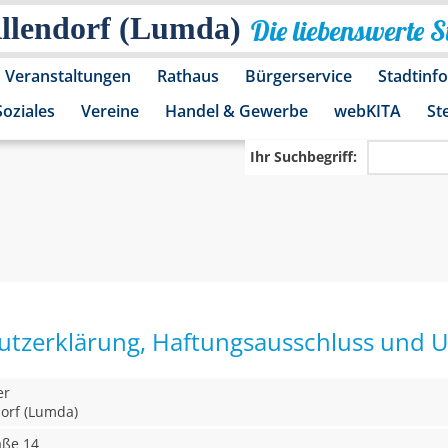
Allendorf (Lumda)
Die liebenswerte 
Veranstaltungen
Rathaus
Bürgerservice
Stadtinf
Soziales
Vereine
Handel & Gewerbe
webKITA
St
Ihr Suchbegriff:
tzerklärung, Haftungsausschluss und 
er
dorf (Lumda)
aße 14