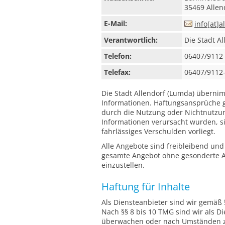
35469 Allen
E-Mail:
info[at]a
Verantwortlich:
Die Stadt Al
Telefon:
06407/9112
Telefax:
06407/9112
Die Stadt Allendorf (Lumda) übernimm
Informationen. Haftungsansprüche ge
durch die Nutzung oder Nichtnutzun
Informationen verursacht wurden, si
fahrlässiges Verschulden vorliegt.
Alle Angebote sind freibleibend und 
gesamte Angebot ohne gesonderte An
einzustellen.
Haftung für Inhalte
Als Diensteanbieter sind wir gemäß 
Nach §§ 8 bis 10 TMG sind wir als Di
überwachen oder nach Umständen zu 