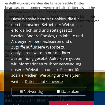
erstellt wurden, werden die Urheberrechte Dritter
beachtet. Insbesondere werden Inhalte Dritter als solche
gekennzeichnet. Sollten Sie trotzdem auf eine
Urheberrechtsverletzung aufmerksam werden, bitten wir
Diese Website benutzt Cookies, die für
um einen entsprechenden Hinweis. Bei Bekanntwerden von
den technischen Betrieb der Website
Rechtsverletzungen werden wir derartige Inhalte
umgehend entfernen.
erforderlich sind und stets gesetzt
werden. Andere Cookies, um Inhalte und
Streitschlichtung
Anzeigen zu personalisieren und die
Zugriffe auf unsere Website zu
Wir sind nicht bereit oder verpflichtet, an
analysieren, werden nur mit Ihrer
Streitbeilegungsverfahren vor einer
Zustimmung gesetzt. Außerdem geben
Verbraucherschlichtungsstelle teilzunehmen.
wir Informationen zu Ihrer Verwendung
unserer Website an unsere Partner für
soziale Medien, Werbung und Analysen
weiter.
Datenschutzhinweise
Notwendig
Statistiken
Der Magistrat der Stadt Allendorf (Lumda)
•
Bahnhofstraße 14 • 35469 Allendorf (Lumda)