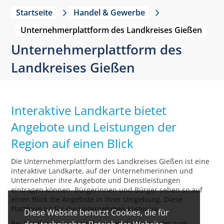
Startseite
Handel & Gewerbe
Unternehmerplattform des Landkreises Gießen
Unternehmerplattform des
Landkreises Gießen
Interaktive Landkarte bietet
Angebote und Leistungen der
Region auf einen Blick
Die Unternehmerplattform des Landkreises Gießen ist eine
interaktive Landkarte, auf der Unternehmerinnen und
Unternehmer ihre Angebote und Dienstleistungen
eintragen können. Bürgerinnen und Bürger sehen so auf
einen Blick die Angebote in ihrer Umgebung. Diese
Plattform ist für die Unternehmen kostenlos.
Diese Website benutzt Cookies, die für
Bei Rückfragen zur Unternehmerplattform oder zum