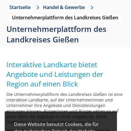
Startseite
Handel & Gewerbe
Unternehmerplattform des Landkreises Gießen
Unternehmerplattform des
Landkreises Gießen
Interaktive Landkarte bietet
Angebote und Leistungen der
Region auf einen Blick
Die Unternehmerplattform des Landkreises Gießen ist eine
interaktive Landkarte, auf der Unternehmerinnen und
Unternehmer ihre Angebote und Dienstleistungen
eintragen können. Bürgerinnen und Bürger sehen so auf
einen Blick die Angebote in ihrer Umgebung. Diese
Plattform ist für die Unternehmen kostenlos.
Diese Website benutzt Cookies, die für
Bei Rückfragen zur Unternehmerplattform oder zum