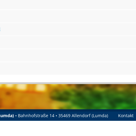
l
(Lumda)
• Bahnhofstraße 14 • 35469 Allendorf (Lumda)
Kontakt