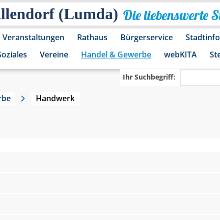
Allendorf (Lumda)
Die liebenswerte 
Veranstaltungen
Rathaus
Bürgerservice
Stadtinf
Soziales
Vereine
Handel & Gewerbe
webKITA
St
Ihr Suchbegriff:
rbe
Handwerk