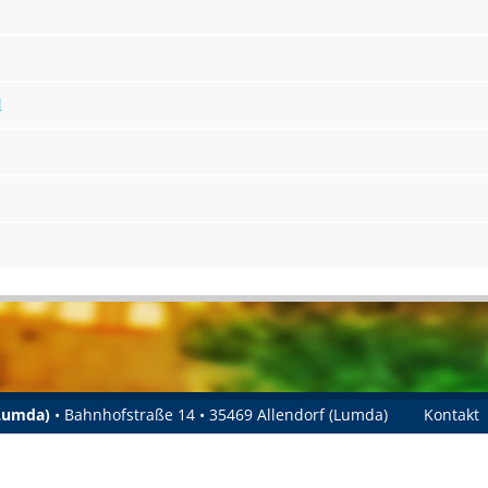
l
(Lumda)
• Bahnhofstraße 14 • 35469 Allendorf (Lumda)
Kontakt