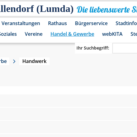
Allendorf (Lumda)
Die liebenswerte 
Veranstaltungen
Rathaus
Bürgerservice
Stadtinf
Soziales
Vereine
Handel & Gewerbe
webKITA
St
Ihr Suchbegriff:
rbe
Handwerk