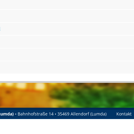
l
(Lumda)
• Bahnhofstraße 14 • 35469 Allendorf (Lumda)
Kontakt