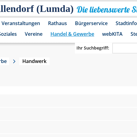
Allendorf (Lumda)
Die liebenswerte 
Veranstaltungen
Rathaus
Bürgerservice
Stadtinf
Soziales
Vereine
Handel & Gewerbe
webKITA
St
Ihr Suchbegriff:
rbe
Handwerk