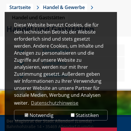
Startseite
Handel & Gewerbe
Handel und Gaststätten
Diese Website benutzt Cookies, die für
Handel und Gaststätten
den technischen Betrieb der Website
erforderlich sind und stets gesetzt
werden. Andere Cookies, um Inhalte und
Einzelhandel
Anzeigen zu personalisieren und die
Zugriffe auf unsere Website zu
Gaststätten
analysieren, werden nur mit Ihrer
Zustimmung gesetzt. Außerdem geben
Unterkünfte
wir Informationen zu Ihrer Verwendung
unserer Website an unsere Partner für
soziale Medien, Werbung und Analysen
weiter.
Datenschutzhinweise
Notwendig
Statistiken
Der Magistrat der Stadt Allendorf (Lumda)
•
Bahnhofstraße 14 • 35469 Allendorf (Lumda)