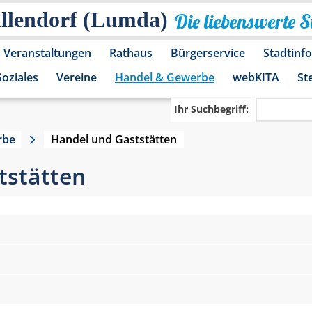
Allendorf (Lumda)
Die liebenswerte 
Veranstaltungen
Rathaus
Bürgerservice
Stadtinf
Soziales
Vereine
Handel & Gewerbe
webKITA
St
Ihr Suchbegriff:
rbe
Handel und Gaststätten
tstätten