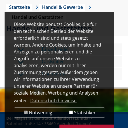
Startseite
Handel & Gewerbe
Handel und Gaststätten
Diese Website benutzt Cookies, die für
Handel und Gaststätten
den technischen Betrieb der Website
erforderlich sind und stets gesetzt
werden. Andere Cookies, um Inhalte und
Einzelhandel
Anzeigen zu personalisieren und die
Zugriffe auf unsere Website zu
Gaststätten
analysieren, werden nur mit Ihrer
Zustimmung gesetzt. Außerdem geben
Unterkünfte
wir Informationen zu Ihrer Verwendung
unserer Website an unsere Partner für
soziale Medien, Werbung und Analysen
weiter.
Datenschutzhinweise
Notwendig
Statistiken
Der Magistrat der Stadt Allendorf (Lumda)
•
Bahnhofstraße 14 • 35469 Allendorf (Lumda)