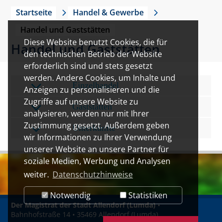
Startseite
Handel & Gewerbe
Handel und Gaststätten
Diese Website benutzt Cookies, die für
Handel und Gaststätten
den technischen Betrieb der Website
erforderlich sind und stets gesetzt
werden. Andere Cookies, um Inhalte und
Einzelhandel
Anzeigen zu personalisieren und die
Zugriffe auf unsere Website zu
Gaststätten
analysieren, werden nur mit Ihrer
Zustimmung gesetzt. Außerdem geben
Unterkünfte
wir Informationen zu Ihrer Verwendung
unserer Website an unsere Partner für
soziale Medien, Werbung und Analysen
weiter.
Datenschutzhinweise
Notwendig
Statistiken
Der Magistrat der Stadt Allendorf (Lumda)
•
Bahnhofstraße 14 • 35469 Allendorf (Lumda)