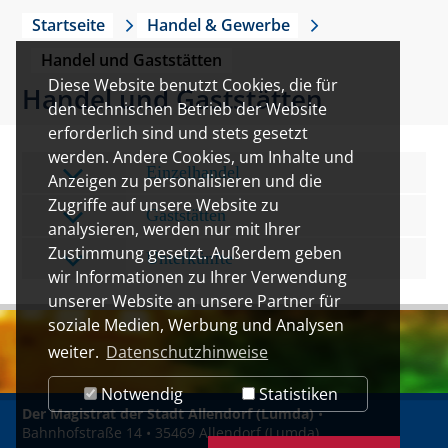
Startseite
Handel & Gewerbe
Handel und Gaststätten
Diese Website benutzt Cookies, die für
Handel und Gaststätten
den technischen Betrieb der Website
erforderlich sind und stets gesetzt
werden. Andere Cookies, um Inhalte und
Einzelhandel
Anzeigen zu personalisieren und die
Zugriffe auf unsere Website zu
Gaststätten
analysieren, werden nur mit Ihrer
Zustimmung gesetzt. Außerdem geben
Unterkünfte
wir Informationen zu Ihrer Verwendung
unserer Website an unsere Partner für
soziale Medien, Werbung und Analysen
weiter.
Datenschutzhinweise
Notwendig
Statistiken
Der Magistrat der Stadt Allendorf (Lumda)
•
Bahnhofstraße 14 • 35469 Allendorf (Lumda)