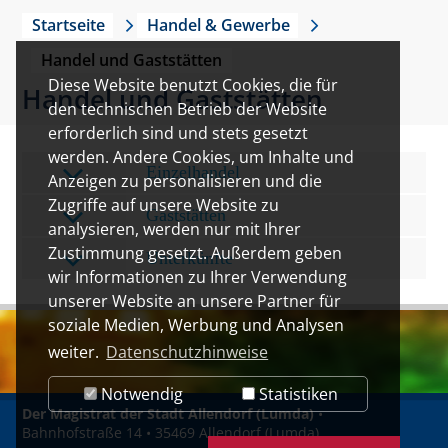
Startseite
Handel & Gewerbe
Handel und Gaststätten
Diese Website benutzt Cookies, die für
Handel und Gaststätten
den technischen Betrieb der Website
erforderlich sind und stets gesetzt
werden. Andere Cookies, um Inhalte und
Einzelhandel
Anzeigen zu personalisieren und die
Zugriffe auf unsere Website zu
Gaststätten
analysieren, werden nur mit Ihrer
Zustimmung gesetzt. Außerdem geben
Unterkünfte
wir Informationen zu Ihrer Verwendung
unserer Website an unsere Partner für
soziale Medien, Werbung und Analysen
weiter.
Datenschutzhinweise
Notwendig
Statistiken
Der Magistrat der Stadt Allendorf (Lumda)
•
Bahnhofstraße 14 • 35469 Allendorf (Lumda)